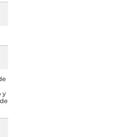
de
 y
 de