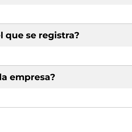
l que se registra?
 la empresa?