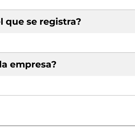
l que se registra?
 la empresa?