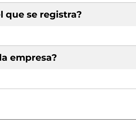
l que se registra?
 la empresa?