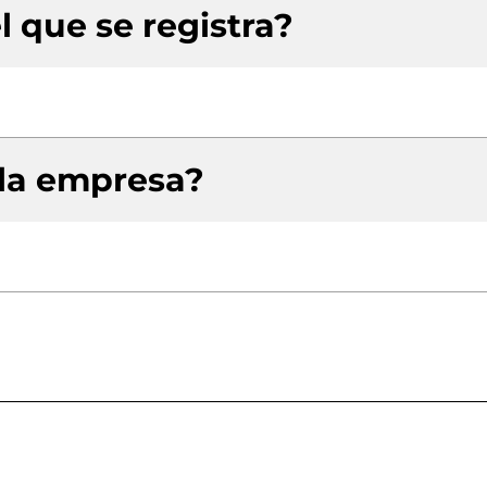
l que se registra?
 la empresa?