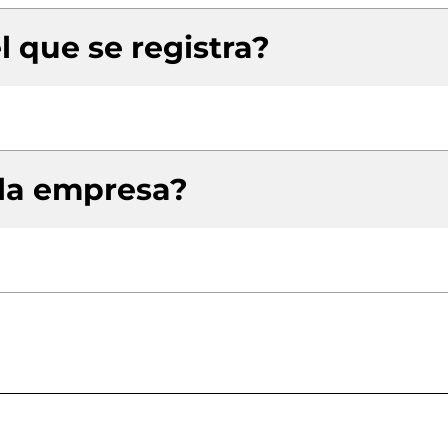
l que se registra?
 la empresa?