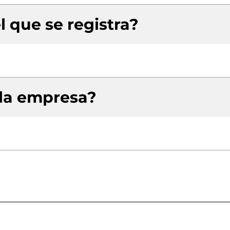
l que se registra?
 la empresa?