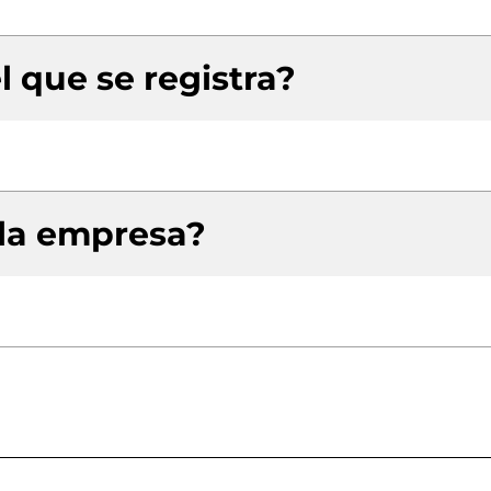
l que se registra?
 la empresa?