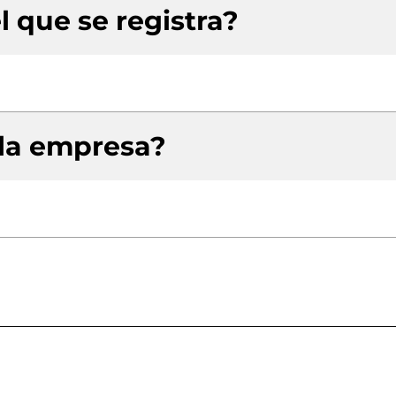
l que se registra?
 la empresa?