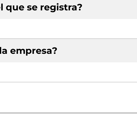
l que se registra?
 la empresa?