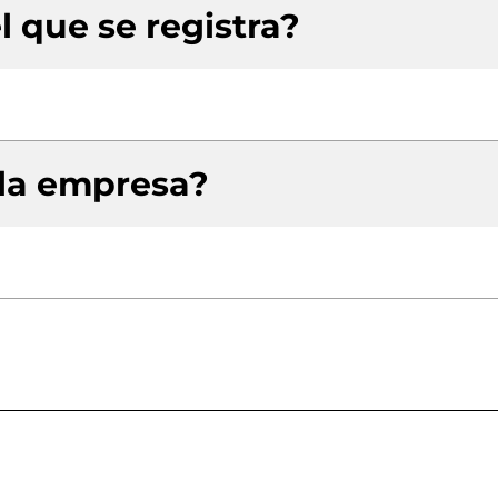
l que se registra?
 la empresa?