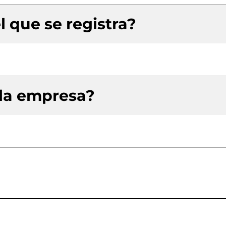
l que se registra?
 la empresa?