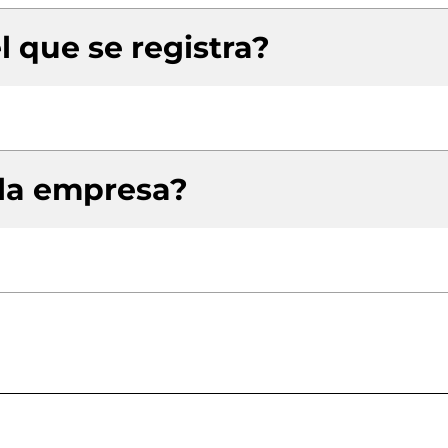
l que se registra?
 la empresa?