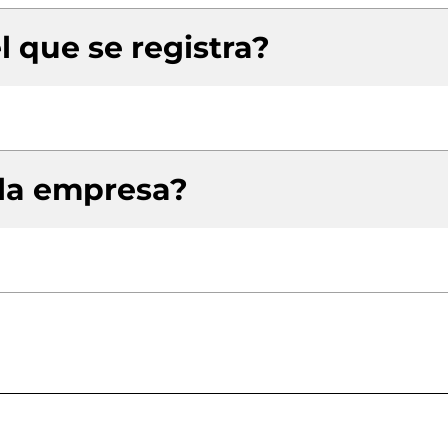
l que se registra?
 la empresa?