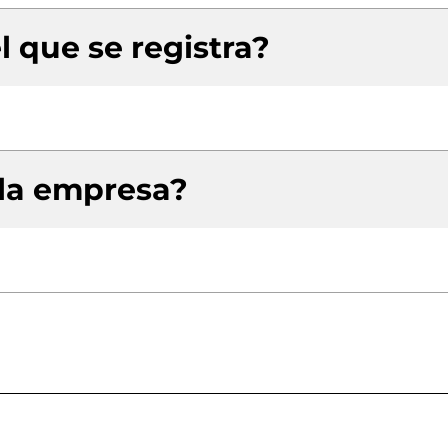
l que se registra?
 la empresa?