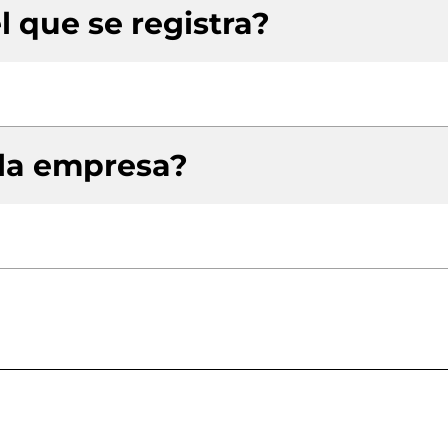
l que se registra?
 la empresa?