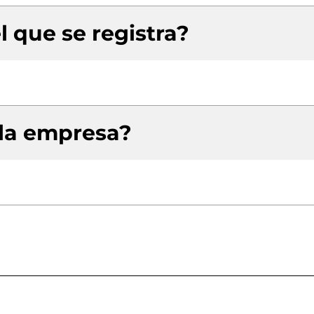
l que se registra?
 la empresa?