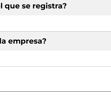
l que se registra?
 la empresa?