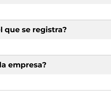
l que se registra?
 la empresa?