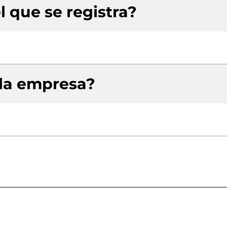
l que se registra?
 la empresa?