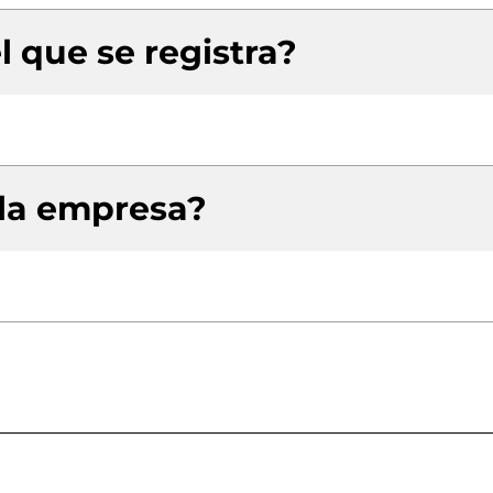
l que se registra?
 la empresa?