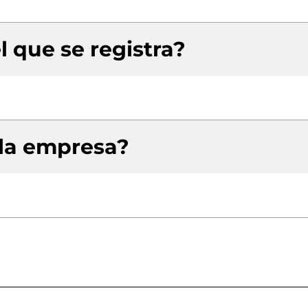
l que se registra?
 la empresa?