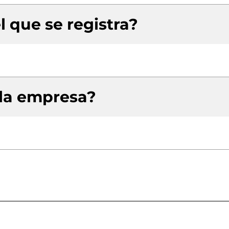
l que se registra?
 la empresa?