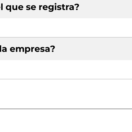
l que se registra?
 la empresa?