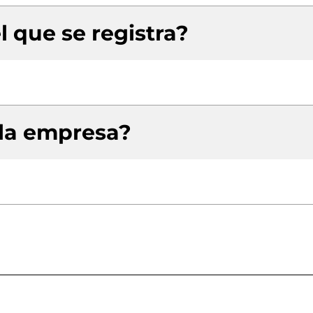
l que se registra?
 la empresa?