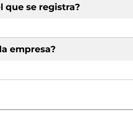
l que se registra?
 la empresa?