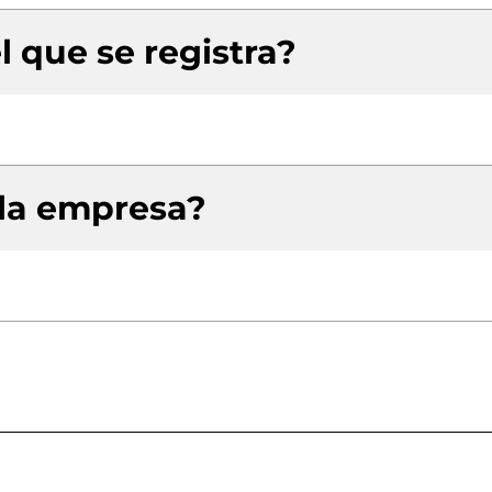
l que se registra?
 la empresa?