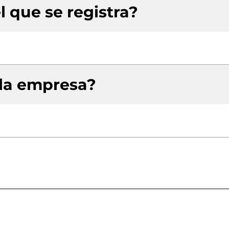
l que se registra?
 la empresa?