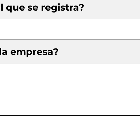
l que se registra?
 la empresa?