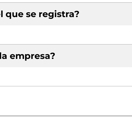
l que se registra?
 la empresa?