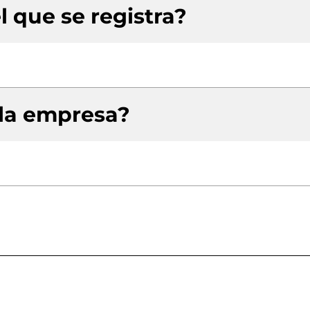
l que se registra?
 la empresa?