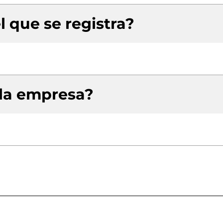
l que se registra?
 la empresa?