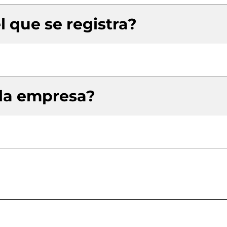
l que se registra?
 la empresa?