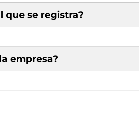
l que se registra?
 la empresa?