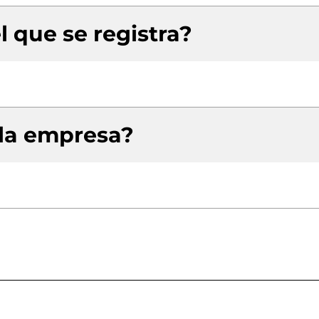
l que se registra?
 la empresa?