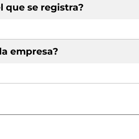
l que se registra?
 la empresa?