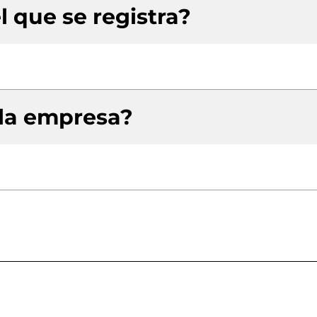
l que se registra?
 la empresa?