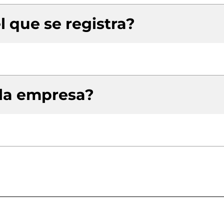
l que se registra?
 la empresa?