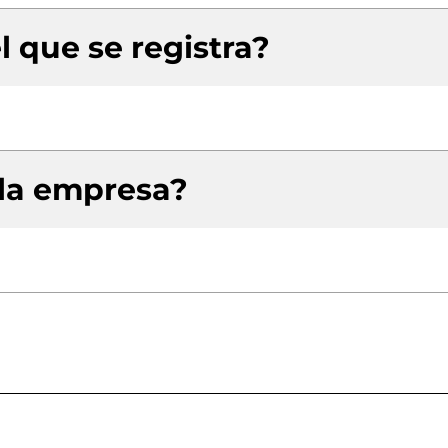
l que se registra?
 la empresa?