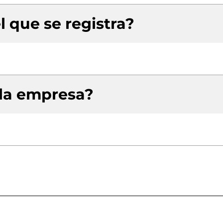
l que se registra?
 la empresa?