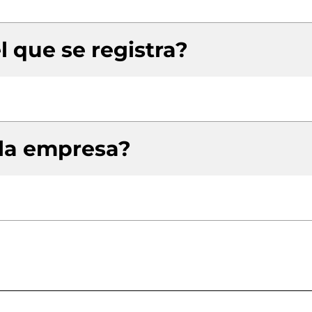
l que se registra?
 la empresa?