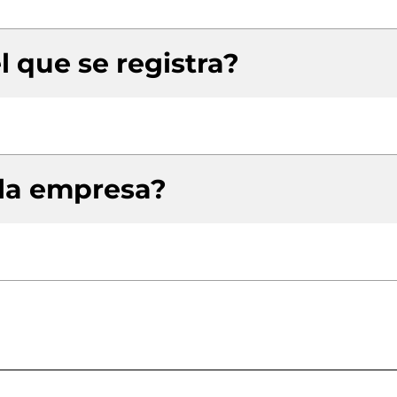
l que se registra?
 la empresa?