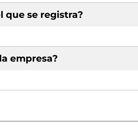
l que se registra?
 la empresa?