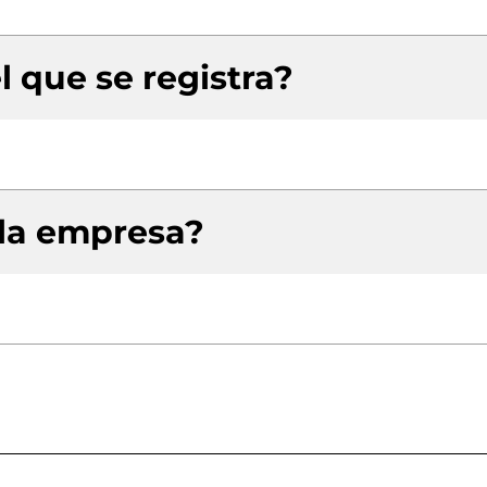
l que se registra?
 la empresa?