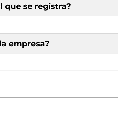
l que se registra?
 la empresa?