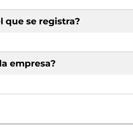
l que se registra?
 la empresa?