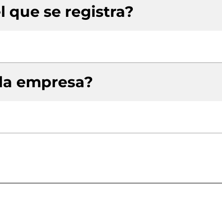
l que se registra?
 la empresa?