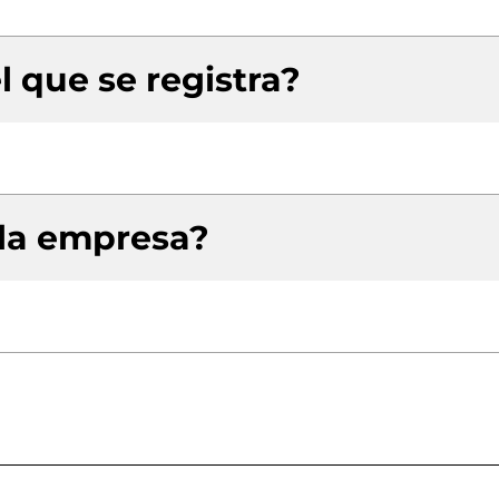
l que se registra?
 la empresa?