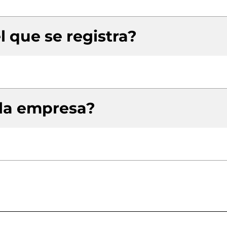
l que se registra?
 la empresa?