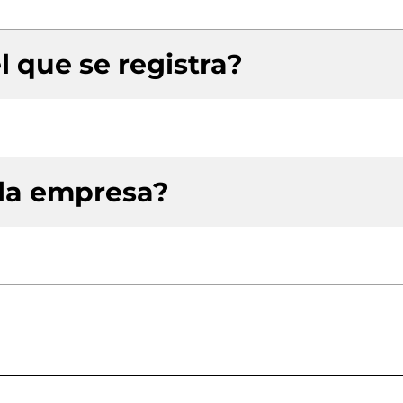
l que se registra?
 la empresa?