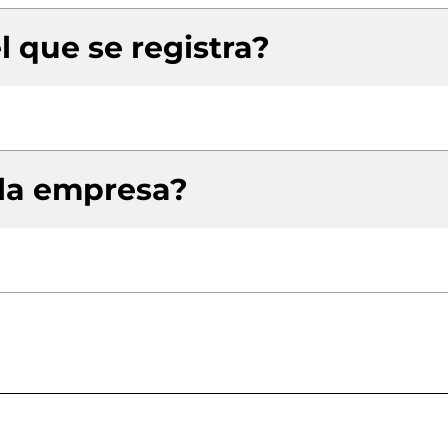
l que se registra?
 la empresa?